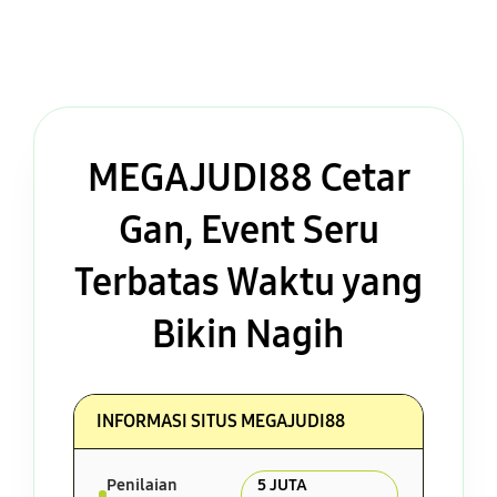
MEGAJUDI88 Cetar
Gan, Event Seru
Terbatas Waktu yang
Bikin Nagih
INFORMASI SITUS MEGAJUDI88
Penilaian
5 JUTA