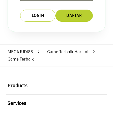
LOGIN
DAFTAR
Layer Popup Close
MEGAJUDI88
>
Game Terbaik Hari Ini
>
Game Terbaik
Buka
Footer Navigation
Products
Buka
Services
Buka