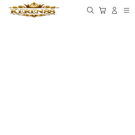
Skip
to
Cari
Troli
Login
Navigation
content