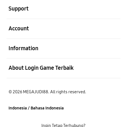
Support
Buka
Account
Buka
Information
Buka
About Login Game Terbaik
© 2026 MEGAJUDI88. All rights reserved.
Indonesia / Bahasa Indonesia
Ingin Tetap Terhubung?