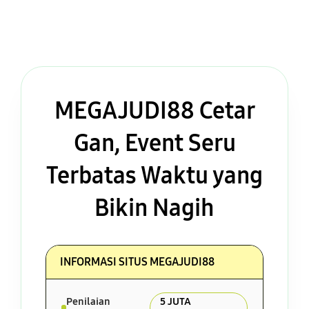
MEGAJUDI88 Cetar
Gan, Event Seru
Terbatas Waktu yang
Bikin Nagih
INFORMASI SITUS MEGAJUDI88
Penilaian
5 JUTA