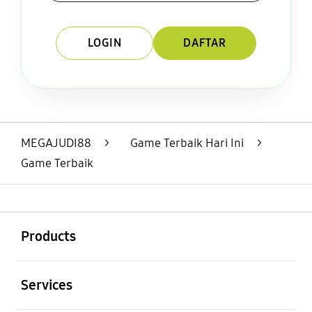
LOGIN
DAFTAR
Layer Popup Close
MEGAJUDI88
>
Game Terbaik Hari Ini
>
Game Terbaik
Buka
Footer Navigation
Products
Buka
Services
Buka