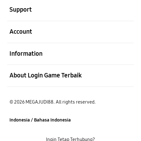
Support
Buka
Account
Buka
Information
Buka
About Login Game Terbaik
© 2026 MEGAJUDI88. All rights reserved.
Indonesia / Bahasa Indonesia
Ingin Tetap Terhubung?