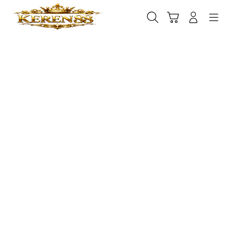
Skip
to
Cari
Troli
Login
Navigation
content