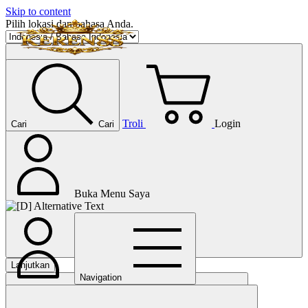
Skip to content
Pilih lokasi dan bahasa Anda.
Troli
Login
Cari
Cari
Buka Menu Saya
Lanjutkan
Navigation