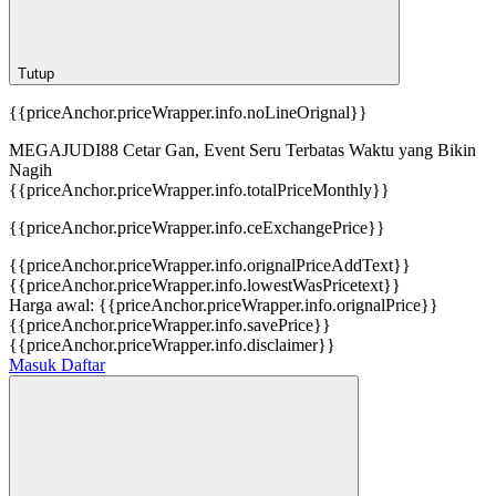
Tutup
{{priceAnchor.priceWrapper.info.noLineOrignal}}
MEGAJUDI88 Cetar Gan, Event Seru Terbatas Waktu yang Bikin
Nagih
{{priceAnchor.priceWrapper.info.totalPriceMonthly}}
{{priceAnchor.priceWrapper.info.ceExchangePrice}}
{{priceAnchor.priceWrapper.info.orignalPriceAddText}}
{{priceAnchor.priceWrapper.info.lowestWasPricetext}}
Harga awal:
{{priceAnchor.priceWrapper.info.orignalPrice}}
{{priceAnchor.priceWrapper.info.savePrice}}
{{priceAnchor.priceWrapper.info.disclaimer}}
Masuk
Daftar