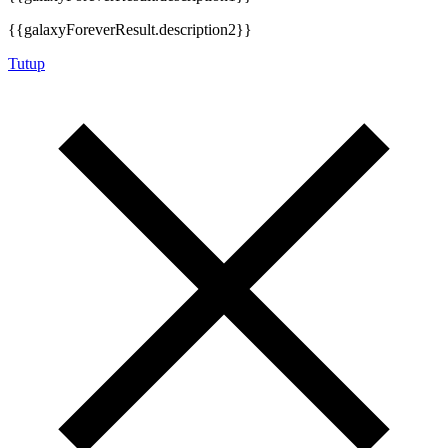
{{galaxyForeverResult.description2}}
Tutup