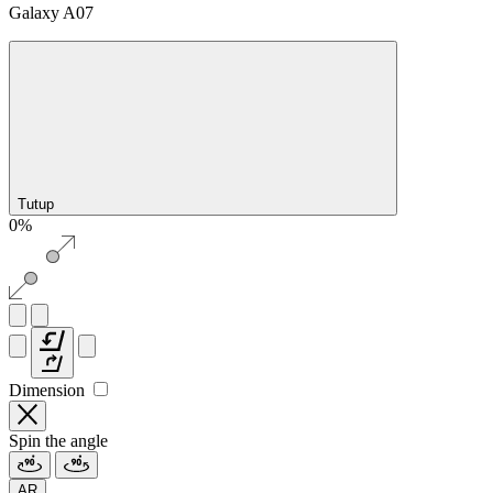
Galaxy A07
Tutup
0%
Dimension
Spin the angle
AR