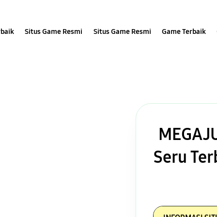
baik
Situs Game Resmi
Situs Game Resmi
Game Terbaik
MEGAJUD
Seru Ter