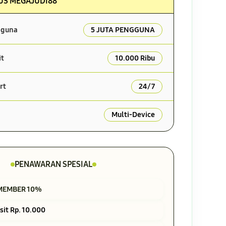
TUS MEGAJUDI88
gguna
5 JUTA PENGGUNA
it
10.000 Ribu
rt
24/7
Multi-Device
PENAWARAN SPESIAL
MEMBER 10%
it Rp. 10.000