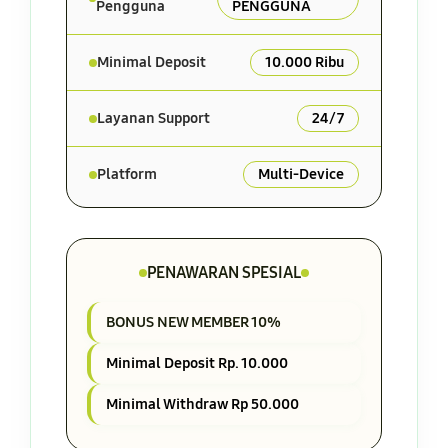
Pengguna
PENGGUNA
Minimal Deposit
10.000 Ribu
Layanan Support
24/7
Platform
Multi-Device
PENAWARAN SPESIAL
BONUS NEW MEMBER 10%
Minimal Deposit Rp. 10.000
Minimal Withdraw Rp 50.000