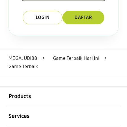
LOGIN
DAFTAR
Layer Popup Close
MEGAJUDI88
>
Game Terbaik Hari Ini
>
Game Terbaik
Buka
Footer Navigation
Products
Buka
Services
Buka