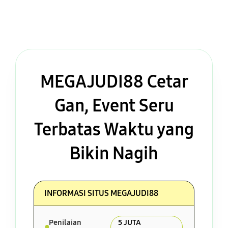
MEGAJUDI88 Cetar
Gan, Event Seru
Terbatas Waktu yang
Bikin Nagih
INFORMASI SITUS MEGAJUDI88
Penilaian
5 JUTA