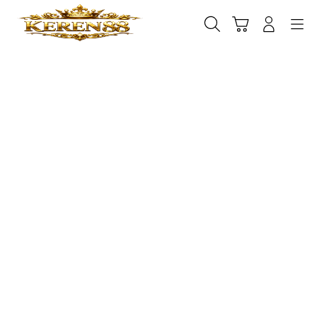
Skip
to
Cari
Troli
Login
Navigation
content