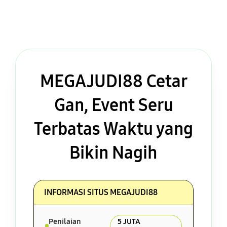
MEGAJUDI88 Cetar
Gan, Event Seru
Terbatas Waktu yang
Bikin Nagih
INFORMASI SITUS MEGAJUDI88
Penilaian
5 JUTA