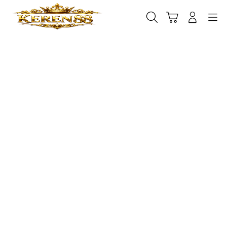
Skip
to
Cari
Troli
Login
Navigation
content