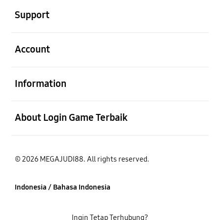
Support
Buka
Account
Buka
Information
Buka
About Login Game Terbaik
© 2026 MEGAJUDI88. All rights reserved.
Indonesia / Bahasa Indonesia
Ingin Tetap Terhubung?