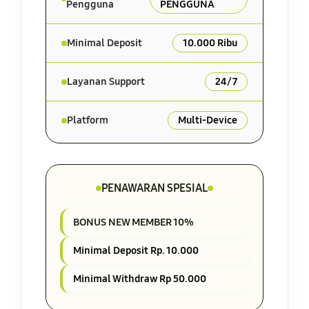
Pengguna
PENGGUNA
Minimal Deposit
10.000 Ribu
Layanan Support
24/7
Platform
Multi-Device
PENAWARAN SPESIAL
BONUS NEW MEMBER 10%
Minimal Deposit Rp. 10.000
Minimal Withdraw Rp 50.000