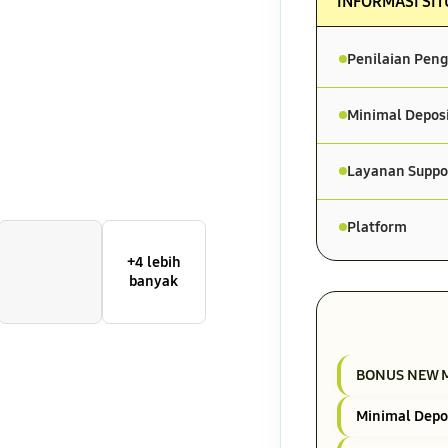
INFORMASI SI
Penilaian Pen
Minimal Depos
Layanan Suppo
Platform
+4 lebih
banyak
BONUS NEW 
Minimal Depos