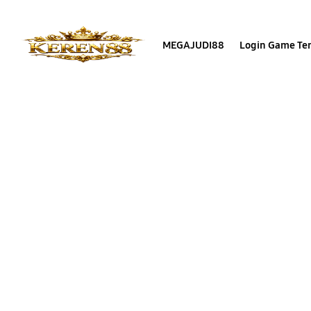
Skip
to
content
MEGAJUDI88
Login Game Ter