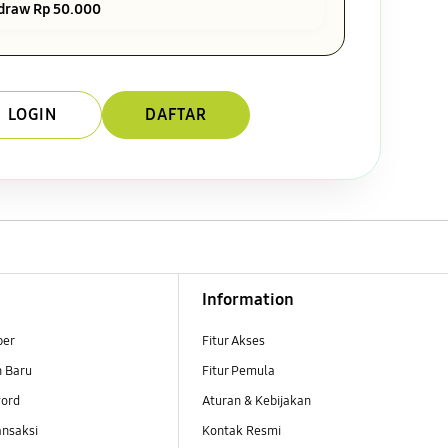
draw Rp 50.000
LOGIN
DAFTAR
Information
ber
Fitur Akses
n Baru
Fitur Pemula
ord
Aturan & Kebijakan
ansaksi
Kontak Resmi