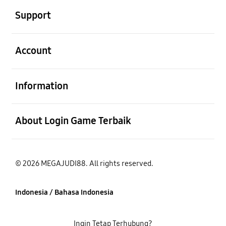
Support
Buka
Account
Buka
Information
Buka
About Login Game Terbaik
© 2026 MEGAJUDI88. All rights reserved.
Indonesia / Bahasa Indonesia
Ingin Tetap Terhubung?