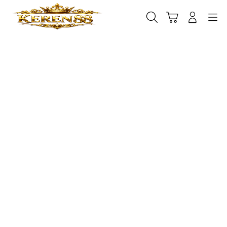
Skip
to
Cari
Troli
Login
Navigation
content