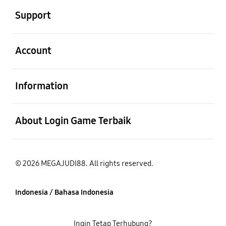
Support
Buka
Account
Buka
Information
Buka
About Login Game Terbaik
© 2026 MEGAJUDI88. All rights reserved.
Indonesia / Bahasa Indonesia
Ingin Tetap Terhubung?