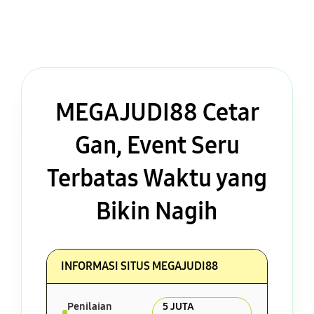
MEGAJUDI88 Cetar
Gan, Event Seru
Terbatas Waktu yang
Bikin Nagih
INFORMASI SITUS MEGAJUDI88
Penilaian
5 JUTA