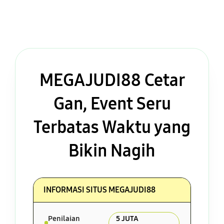
MEGAJUDI88 Cetar
Gan, Event Seru
Terbatas Waktu yang
Bikin Nagih
INFORMASI SITUS MEGAJUDI88
Penilaian
5 JUTA