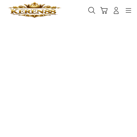
Skip
to
Cari
Troli
Login
Navigation
content