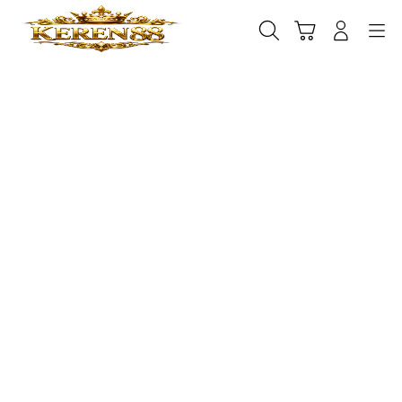
Skip
to
Cari
Troli
Login
Navigation
content