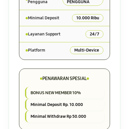
Pengguna
PENGGUNA
Minimal Deposit
10.000 Ribu
Layanan Support
24/7
Platform
Multi-Device
PENAWARAN SPESIAL
BONUS NEW MEMBER 10%
Minimal Deposit Rp. 10.000
Minimal Withdraw Rp 50.000