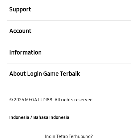
Support
Buka
Account
Buka
Information
Buka
About Login Game Terbaik
© 2026 MEGAJUDI88. All rights reserved.
Indonesia / Bahasa Indonesia
Ingin Tetap Terhubung?