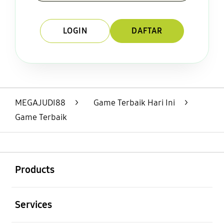
LOGIN
DAFTAR
Layer Popup Close
MEGAJUDI88
>
Game Terbaik Hari Ini
>
Game Terbaik
Buka
Footer Navigation
Products
Buka
Services
Buka