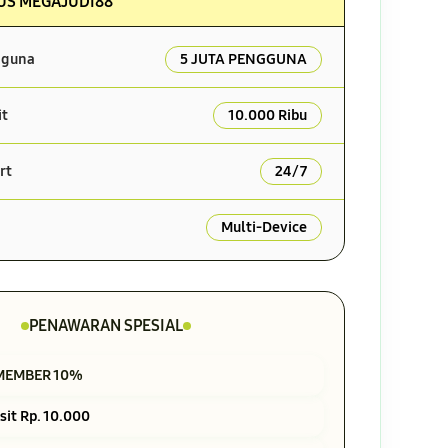
TUS MEGAJUDI88
gguna
5 JUTA PENGGUNA
it
10.000 Ribu
rt
24/7
Multi-Device
PENAWARAN SPESIAL
MEMBER 10%
it Rp. 10.000